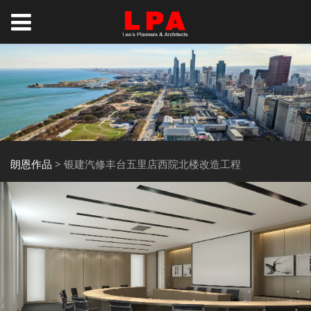
朗恩作品
>
银建汽修丰台五里店西院北楼改造工程